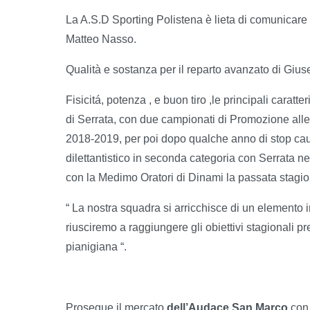
La A.S.D Sporting Polistena è lieta di comunicare d
Matteo Nasso.
Qualità e sostanza per il reparto avanzato di Giu
Fisicitá, potenza , e buon tiro ,le principali carat
di Serrata, con due campionati di Promozione alle
2018-2019, per poi dopo qualche anno di stop causa
dilettantistico in seconda categoria con Serrata nel
con la Medimo Oratori di Dinami la passata stagio
“ La nostra squadra si arricchisce di un elemento 
riusciremo a raggiungere gli obiettivi stagionali p
pianigiana “.
Prosegue il mercato
dell’Audace San Marco
con 