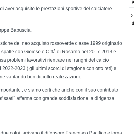
p
i aver acquisito le prestazioni sportive del calciatore
d
seppe Babuscia.
teristiche del neo acquisto rossoverde classe 1999 originario
 spalle con Gioiese e Cittá di Rosarno nel 2017-2018 e
 problemi lavorativi rientrare nei ranghi del calcio
 2022-2023 ( gli ultimi scorci di stagione con otto reti) e
ne vantando ben diciotto realizzazioni.
importante , e siamo certi che anche con il suo contributo
refissati" afferma con grande soddisfazione la dirigenza
due colpi, arrivano il difensore Francesco Pacifico e torna