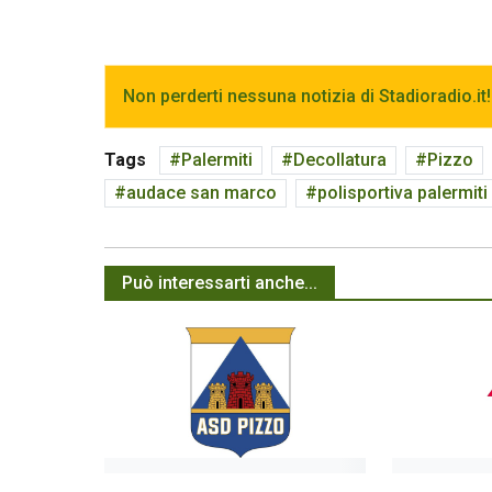
Non perderti nessuna notizia di Stadioradio.it!
Tags
Palermiti
Decollatura
Pizzo
audace san marco
polisportiva palermiti
Può interessarti anche...