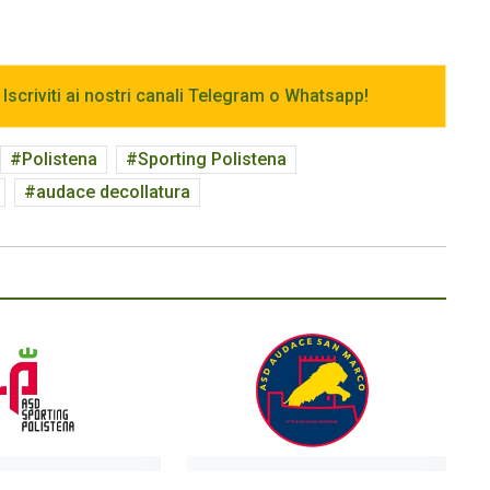
 Iscriviti ai nostri canali Telegram o Whatsapp!
Polistena
Sporting Polistena
audace decollatura