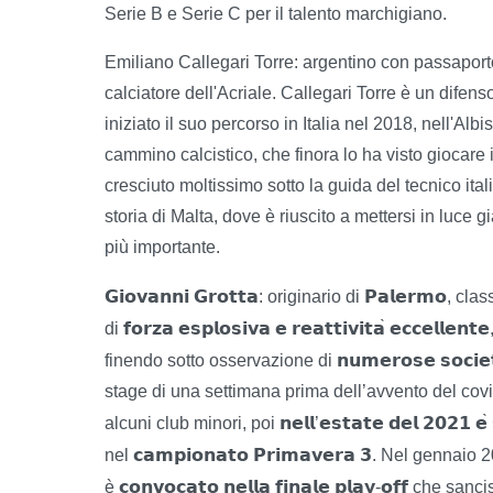
Serie B e Serie C per il talento marchigiano.
Emiliano Callegari Torre: argentino con passaport
calciatore dell'Acriale. Callegari Torre è un difens
iniziato il suo percorso in Italia nel 2018, nell'Alb
cammino calcistico, che finora lo ha visto giocare i
cresciuto moltissimo sotto la guida del tecnico ita
storia di Malta, dove è riuscito a mettersi in luce g
più importante.
𝗚𝗶𝗼𝘃𝗮𝗻𝗻𝗶
𝗚𝗿𝗼𝘁𝘁𝗮
𝗣𝗮𝗹𝗲𝗿𝗺𝗼
: originario di
, cla
𝗳𝗼𝗿𝘇𝗮
𝗲𝘀𝗽𝗹𝗼𝘀𝗶𝘃𝗮
𝗲
𝗿𝗲𝗮𝘁𝘁𝗶𝘃𝗶𝘁𝗮
𝗲𝗰𝗰𝗲𝗹𝗹𝗲𝗻𝘁𝗲
di
̀
𝗻𝘂𝗺𝗲𝗿𝗼𝘀𝗲
𝘀𝗼𝗰𝗶𝗲
finendo sotto osservazione di
stage di una settimana prima dell’avvento del covi
𝗻𝗲𝗹𝗹
𝗲𝘀𝘁𝗮𝘁𝗲
𝗱𝗲𝗹
𝟮𝟬𝟮𝟭
𝗲
alcuni club minori, poi
’
̀
𝗰𝗮𝗺𝗽𝗶𝗼𝗻𝗮𝘁𝗼
𝗣𝗿𝗶𝗺𝗮𝘃𝗲𝗿𝗮
𝟯
nel
. Nel gennaio 2
𝗰𝗼𝗻𝘃𝗼𝗰𝗮𝘁𝗼
𝗻𝗲𝗹𝗹𝗮
𝗳𝗶𝗻𝗮𝗹𝗲
𝗽𝗹𝗮𝘆
𝗼𝗳𝗳
è
-
che sancis