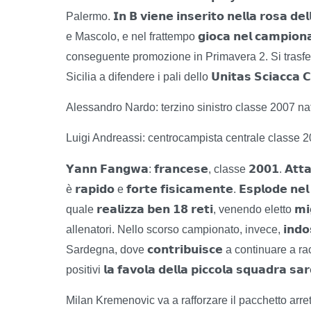
𝗜𝗻
𝗕
𝘃𝗶𝗲𝗻𝗲
𝗶𝗻𝘀𝗲𝗿𝗶𝘁𝗼
𝗻𝗲𝗹𝗹𝗮
𝗿𝗼𝘀𝗮
𝗱𝗲𝗹
Palermo.
𝗴𝗶𝗼𝗰𝗮
𝗻𝗲𝗹
𝗰𝗮𝗺𝗽𝗶𝗼𝗻
e Mascolo, e nel frattempo
conseguente promozione in Primavera 2. Si trasfe
𝗨𝗻𝗶𝘁𝗮𝘀
𝗦𝗰𝗶𝗮𝗰𝗰𝗮
𝗖
Sicilia a difendere i pali dello
Alessandro Nardo: terzino sinistro classe 2007 na
Luigi Andreassi: centrocampista centrale classe 20
𝗬𝗮𝗻𝗻
𝗙𝗮𝗻𝗴𝘄𝗮
𝗳𝗿𝗮𝗻𝗰𝗲𝘀𝗲
𝟮𝟬𝟬𝟭
𝗔𝘁𝘁
:
, classe
.
𝗿𝗮𝗽𝗶𝗱𝗼
𝗳𝗼𝗿𝘁𝗲
𝗳𝗶𝘀𝗶𝗰𝗮𝗺𝗲𝗻𝘁𝗲
𝗘𝘀𝗽𝗹𝗼𝗱𝗲
𝗻𝗲𝗹
è
e
.
𝗿𝗲𝗮𝗹𝗶𝘇𝘇𝗮
𝗯𝗲𝗻
𝟭𝟴
𝗿𝗲𝘁𝗶
𝗺𝗶
quale
, venendo eletto
𝗶𝗻𝗱𝗼
allenatori. Nello scorso campionato, invece,
𝗰𝗼𝗻𝘁𝗿𝗶𝗯𝘂𝗶𝘀𝗰𝗲
Sardegna, dove
a continuare a rac
𝗹𝗮
𝗳𝗮𝘃𝗼𝗹𝗮
𝗱𝗲𝗹𝗹𝗮
𝗽𝗶𝗰𝗰𝗼𝗹𝗮
𝘀𝗾𝘂𝗮𝗱𝗿𝗮
𝘀𝗮𝗿
positivi
Milan Kremenovic va a rafforzare il pacchetto arret