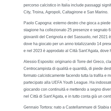
percorso calcistico in Italia include passaggi sign
City, Troina, Agropoli, Caltagirone e San Marino.
Paolo Capogna: esterno destro che gioca a piede in
stagione ha collezionato 25 presenze e segnato 6 r
giovanili del Cerignola e del Sassuolo, nel 2021
dove ha giocato per un anno totalizzando 14 presen
e nel 2023 è approdato al Città Sant’Agata, dove h
Alessio Esposito: originario di Torre del Greco, cl
Centrocampista di qualità e quantità, di piede destr
formato calcisticamente facendo tutta la trafila e 
partecipato alla UEFA Youth League. Ha indossato l
giocando con continuità e mettendo a segno diverse
nel Città di Sant’Agata, e in tutto conta già un cen
Gennaio Tortora: nato a Castellammare di Stabia ne