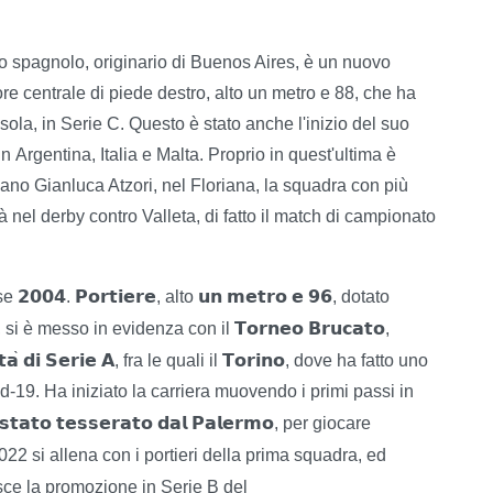
o spagnolo, originario di Buenos Aires, è un nuovo
ore centrale di piede destro, alto un metro e 88, che ha
issola, in Serie C. Questo è stato anche l'inizio del suo
n Argentina, Italia e Malta. Proprio in quest'ultima è
liano Gianluca Atzori, nel Floriana, la squadra con più
ià nel derby contro Valleta, di fatto il match di campionato
𝟮𝟬𝟬𝟰
𝗣𝗼𝗿𝘁𝗶𝗲𝗿𝗲
𝘂𝗻
𝗺𝗲𝘁𝗿𝗼
𝗲
𝟵𝟲
sse
.
, alto
, dotato
𝗧𝗼𝗿𝗻𝗲𝗼
𝗕𝗿𝘂𝗰𝗮𝘁𝗼
, si è messo in evidenza con il
,
𝘁𝗮
𝗱𝗶
𝗦𝗲𝗿𝗶𝗲
𝗔
𝗧𝗼𝗿𝗶𝗻𝗼
̀
, fra le quali il
, dove ha fatto uno
d-19. Ha iniziato la carriera muovendo i primi passi in
𝘀𝘁𝗮𝘁𝗼
𝘁𝗲𝘀𝘀𝗲𝗿𝗮𝘁𝗼
𝗱𝗮𝗹
𝗣𝗮𝗹𝗲𝗿𝗺𝗼
, per giocare
022 si allena con i portieri della prima squadra, ed
ce la promozione in Serie B del