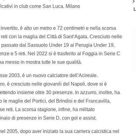
ificativi in club come San Luca, Milano
vertito, è alto un metro e 72 centimetri e nella scorsa
eti con la maglia del Città di Sant’Agata. Cresciuto nelle
 è passato dal Sassuolo Under 19 al Perugia Under 19,
ze e 5 reti. Nel 2022 si è trasferito al Foggia in Serie C
a messo in mostra tutte le sue qualità.
asse 2003, è un nuovo calciatore dell’Acireale.
o, è cresciuto nelle giovanili del Napoli, dove si è
mettendo insieme oltre 30 presenze. In azzurro, inoltre, ha
e maglie del Portici, del Brindisi e del Francavilla,
 reti. La scorsa stagione, infine, ha militato
tinaio di presenze in Serie D, con gol e assist.
l 2005, dopo aver iniziato la sua carriera calcistica nel