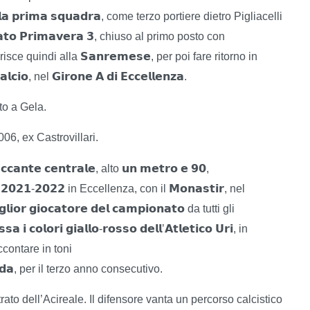
𝗹𝗮
𝗽𝗿𝗶𝗺𝗮
𝘀𝗾𝘂𝗮𝗱𝗿𝗮
, come terzo portiere dietro Pigliacelli
𝘁𝗼
𝗣𝗿𝗶𝗺𝗮𝘃𝗲𝗿𝗮
𝟯
, chiuso al primo posto con
𝗦𝗮𝗻𝗿𝗲𝗺𝗲𝘀𝗲
risce quindi alla
, per poi fare ritorno in
𝗮𝗹𝗰𝗶𝗼
𝗚𝗶𝗿𝗼𝗻𝗲
𝗔
𝗱𝗶
𝗘𝗰𝗰𝗲𝗹𝗹𝗲𝗻𝘇𝗮
, nel
.
to a Gela.
06, ex Castrovillari.
𝗰𝗰𝗮𝗻𝘁𝗲
𝗰𝗲𝗻𝘁𝗿𝗮𝗹𝗲
𝘂𝗻
𝗺𝗲𝘁𝗿𝗼
𝗲
𝟵𝟬
, alto
,
𝟮𝟬𝟮𝟭
𝟮𝟬𝟮𝟮
𝗠𝗼𝗻𝗮𝘀𝘁𝗶𝗿
-
in Eccellenza, con il
, nel
𝗹𝗶𝗼𝗿
𝗴𝗶𝗼𝗰𝗮𝘁𝗼𝗿𝗲
𝗱𝗲𝗹
𝗰𝗮𝗺𝗽𝗶𝗼𝗻𝗮𝘁𝗼
da tutti gli
𝘀𝘀𝗮
𝗶
𝗰𝗼𝗹𝗼𝗿𝗶
𝗴𝗶𝗮𝗹𝗹𝗼
𝗿𝗼𝘀𝘀𝗼
𝗱𝗲𝗹𝗹
𝗔𝘁𝗹𝗲𝘁𝗶𝗰𝗼
𝗨𝗿𝗶
-
’
, in
contare in toni
𝗱𝗮
, per il terzo anno consecutivo.
rato dell’Acireale. Il difensore vanta un percorso calcistico