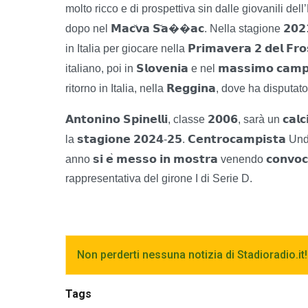
molto ricco e di prospettiva sin dalle giovanili del
𝗠𝗮𝗰
𝘃𝗮
𝗦
𝗮��𝗮𝗰
𝟮𝟬𝟮
dopo nel
. Nella stagione
𝗣𝗿𝗶𝗺𝗮𝘃𝗲𝗿𝗮
𝟮
𝗱𝗲𝗹
𝗙𝗿𝗼
in Italia per giocare nella
𝗦𝗹𝗼𝘃𝗲𝗻𝗶𝗮
𝗺𝗮𝘀𝘀𝗶𝗺𝗼
𝗰𝗮𝗺𝗽
italiano, poi in
e nel
𝗥𝗲𝗴𝗴𝗶𝗻𝗮
ritorno in Italia, nella
, dove ha disputat
𝗔𝗻𝘁𝗼𝗻𝗶𝗻𝗼
𝗦𝗽𝗶𝗻𝗲𝗹𝗹𝗶
𝟮𝟬𝟬𝟲
𝗰𝗮𝗹𝗰
, classe
, sarà un
𝘀𝘁𝗮𝗴𝗶𝗼𝗻𝗲
𝟮𝟬𝟮𝟰
𝟮𝟱
𝗖𝗲𝗻𝘁𝗿𝗼𝗰𝗮𝗺𝗽𝗶𝘀𝘁𝗮
la
-
.
Unde
𝘀𝗶
𝗲
𝗺𝗲𝘀𝘀𝗼
𝗶𝗻
𝗺𝗼𝘀𝘁𝗿𝗮
𝗰𝗼𝗻𝘃𝗼𝗰
anno
̀
venendo
rappresentativa del girone I di Serie D.
Non perderti nessuna notizia di Stadioradio.it!
Tags