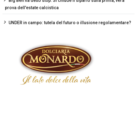
Big Ben ha detto stop. Si chiude il sipario sulla prima, vera
prova dell'estate calcistica
UNDER in campo: tutela del futuro o illusione regolamentare?