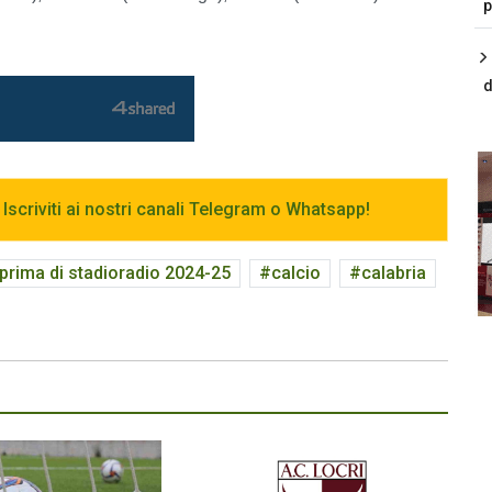
p
d
 Iscriviti ai nostri canali Telegram o Whatsapp!
 prima di stadioradio 2024-25
calcio
calabria