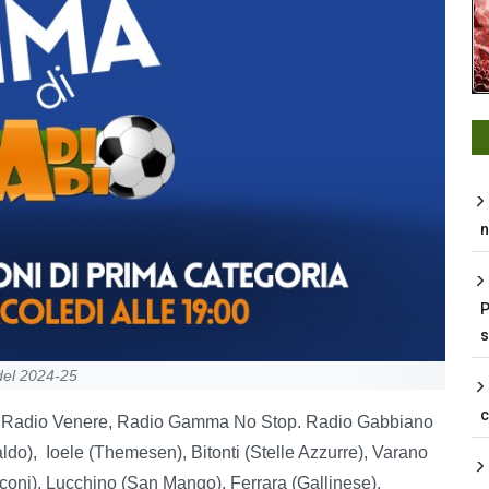
n
P
s
 del 2024-25
 : Radio Venere, Radio Gamma No Stop. Radio Gabbiano
ldo), Ioele (Themesen), Bitonti (Stelle Azzurre), Varano
iconi), Lucchino (San Mango), Ferrara (Gallinese).