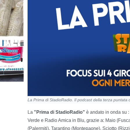
La Prima di StadioRadio. Il podcast della terza puntata
La
"Prima di StadioRadio"
è andato in onda su
Verde e Radio Amica in Blu, grazie a: Maio (Fusca
(Palermiti), Tarantino (Montepaone), Sciotto (Rizz