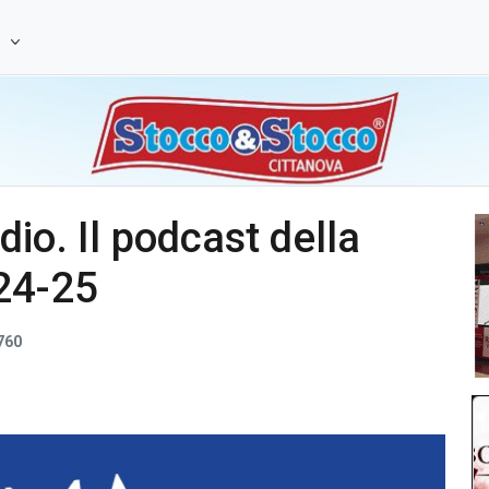
e
io. Il podcast della
024-25
760