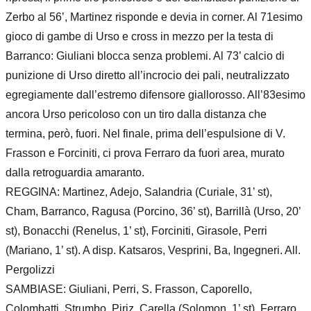
Zerbo al 56’, Martinez risponde e devia in corner. Al 71esimo
gioco di gambe di Urso e cross in mezzo per la testa di
Barranco: Giuliani blocca senza problemi. Al 73’ calcio di
punizione di Urso diretto all’incrocio dei pali, neutralizzato
egregiamente dall’estremo difensore giallorosso. All’83esimo
ancora Urso pericoloso con un tiro dalla distanza che
termina, però, fuori. Nel finale, prima dell’espulsione di V.
Frasson e Forciniti, ci prova Ferraro da fuori area, murato
dalla retroguardia amaranto.
REGGINA: Martinez, Adejo, Salandria (Curiale, 31’ st),
Cham, Barranco, Ragusa (Porcino, 36’ st), Barrillà (Urso, 20’
st), Bonacchi (Renelus, 1’ st), Forciniti, Girasole, Perri
(Mariano, 1’ st). A disp. Katsaros, Vesprini, Ba, Ingegneri. All.
Pergolizzi
SAMBIASE: Giuliani, Perri, S. Frasson, Caporello,
Colombatti, Strumbo, Piriz, Carella (Solomon, 1’ st), Ferraro,