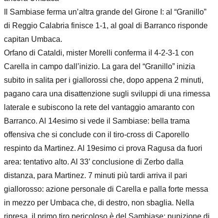
Il Sambiase ferma un’altra grande del Girone I: al “Granillo”
di Reggio Calabria finisce 1-1, al goal di Barranco risponde
capitan Umbaca.
Orfano di Cataldi, mister Morelli conferma il 4-2-3-1 con
Carella in campo dall’inizio. La gara del “Granillo” inizia
subito in salita per i giallorossi che, dopo appena 2 minuti,
pagano cara una disattenzione sugli sviluppi di una rimessa
laterale e subiscono la rete del vantaggio amaranto con
Barranco. Al 14esimo si vede il Sambiase: bella trama
offensiva che si conclude con il tiro-cross di Caporello
respinto da Martinez. Al 19esimo ci prova Ragusa da fuori
area: tentativo alto. Al 33’ conclusione di Zerbo dalla
distanza, para Martinez. 7 minuti più tardi arriva il pari
giallorosso: azione personale di Carella e palla forte messa
in mezzo per Umbaca che, di destro, non sbaglia. Nella
ripresa, il primo tiro pericoloso è del Sambiase: punizione di