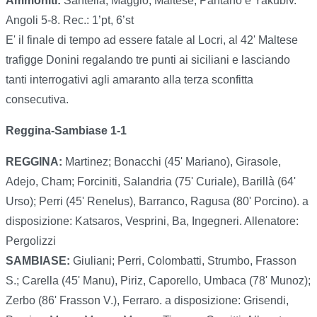
Ammoniti:
Santella, Maggio, Maltese, Pantano e Yakubiv.
Angoli 5-8. Rec.: 1’pt, 6’st
E' il finale di tempo ad essere fatale al Locri, al 42' Maltese
trafigge Donini regalando tre punti ai siciliani e lasciando
tanti interrogativi agli amaranto alla terza sconfitta
consecutiva.
Reggina-Sambiase 1-1
REGGINA:
Martinez; Bonacchi (45' Mariano), Girasole,
Adejo, Cham; Forciniti, Salandria (75' Curiale), Barillà (64'
Urso); Perri (45' Renelus), Barranco, Ragusa (80' Porcino). a
disposizione: Katsaros, Vesprini, Ba, Ingegneri. Allenatore:
Pergolizzi
SAMBIASE:
Giuliani; Perri, Colombatti, Strumbo, Frasson
S.; Carella (45' Manu), Piriz, Caporello, Umbaca (78' Munoz);
Zerbo (86' Frasson V.), Ferraro. a disposizione: Grisendi,