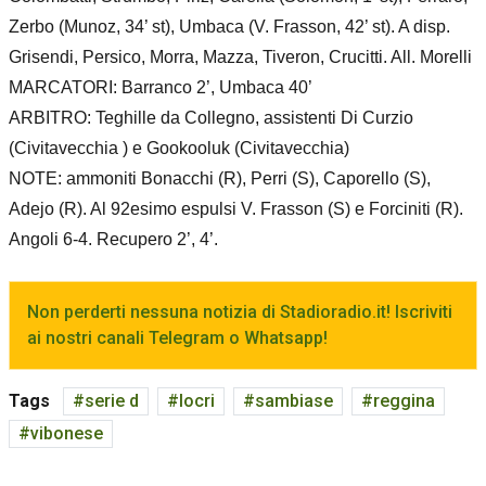
Zerbo (Munoz, 34’ st), Umbaca (V. Frasson, 42’ st). A disp.
Grisendi, Persico, Morra, Mazza, Tiveron, Crucitti. All. Morelli
MARCATORI: Barranco 2’, Umbaca 40’
ARBITRO: Teghille da Collegno, assistenti Di Curzio
(Civitavecchia ) e Gookooluk (Civitavecchia)
NOTE: ammoniti Bonacchi (R), Perri (S), Caporello (S),
Adejo (R). Al 92esimo espulsi V. Frasson (S) e Forciniti (R).
Angoli 6-4. Recupero 2’, 4’.
Non perderti nessuna notizia di Stadioradio.it! Iscriviti
ai nostri canali Telegram o Whatsapp!
Tags
serie d
locri
sambiase
reggina
vibonese