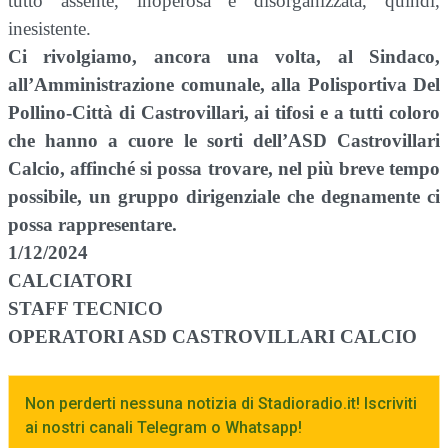
tutto assente, inoperosa e disorganizzata, quindi,
inesistente.
Ci rivolgiamo, ancora una volta, al Sindaco,
all’Amministrazione comunale, alla Polisportiva Del
Pollino-Città di Castrovillari, ai tifosi e a tutti coloro
che hanno a cuore le sorti dell’ASD Castrovillari
Calcio, affinché si possa trovare, nel più breve tempo
possibile, un gruppo dirigenziale che degnamente ci
possa rappresentare.
1/12/2024
CALCIATORI
STAFF TECNICO
OPERATORI ASD CASTROVILLARI CALCIO
Non perderti nessuna notizia di Stadioradio.it! Iscriviti
ai nostri canali Telegram o Whatsapp!