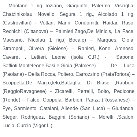
– Montano 1 rig.,Toziano, Giaquinto, Palermo, Visciglia,
Chatzinikolau, Novello, Segura 1 rig., Alcolado 1 rig.
(Castrovillari) - Vottari, Marin, Condomitti, Haidar, Raso,
Rechichi (Cittanova) – Palmieri,Zago,De Minicis, La Face,
Maesano, Nicolau 1 rig.( Bocale) – Marques, Gioia,
Straropoli, Olivera (Gioiese) – Ranieri, Kone, Arenoso,
Cavaret , Lettieri, Leone (Isola C.R.) -
Sapone,
Saffioti,Monteleone,Basile,Gioia,(Palmese) - De Luca
(Paolana) - Della Rocca, Poltero, Carrozzino (PraiaTortora) –
Scoppetta,De Marco,Ielo,Battaglia, Di Biase ,Rabbeni
(ReggioRavagnese) - Zicarelli, Perrelli, Boito, Pedicone
(Rende) – Falco, Coppola, Barbieri, Panza (Rossanese) –
Fye, Sarmiento, Catalani, Allende (San Luca) – Giurlanda,
Steger, Rodriguez, Baggini (Soriano) – Morelli ,Scalon,
Lucia, Curcio (Vigor L.);