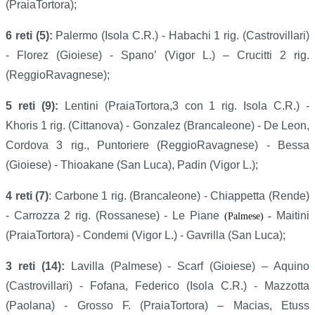
(PraiaTortora);
6 reti (5):
Palermo (Isola C.R.) - Habachi 1 rig. (Castrovillari)
- Florez (Gioiese) -
Spano’ (Vigor L.) – Crucitti 2 rig.
(ReggioRavagnese);
5 reti (9):
Lentini (PraiaTortora,3 con 1 rig. Isola C.R.) -
Khoris 1 rig. (Cittanova) - Gonzalez (Brancaleone) - De Leon,
Cordova 3 rig., Puntoriere (ReggioRavagnese) - Bessa
(Gioiese) - Thioakane (San Luca), Padin (Vigor L.);
4 reti (7)
: Carbone 1 rig. (Brancaleone) - Chiappetta (Rende)
- Carrozza 2 rig. (Rossanese) - Le Piane
Maitini
(Palmese) -
(PraiaTortora) - Condemi (Vigor L.) - Gavrilla (San Luca);
3 reti (14):
Lavilla (Palmese) - Scarf (Gioiese) – Aquino
(Castrovillari) - Fofana, Federico (Isola C.R.) - Mazzotta
(Paolana) - Grosso F. (PraiaTortora) – Macias, Etuss