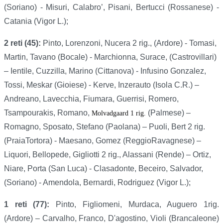
(Soriano) - Misuri, Calabro’, Pisani, Bertucci (Rossanese) -
Catania (Vigor L.);
2 reti (45):
Pinto, Lorenzoni, Nucera 2 rig., (Ardore) - Tomasi,
Martin, Tavano (Bocale) - Marchionna, Surace, (Castrovillari)
– Ientile, Cuzzilla, Marino (Cittanova) - Infusino Gonzalez,
Tossi, Meskar (Gioiese) - Kerve, Inzerauto (Isola C.R.) –
Andreano, Lavecchia, Fiumara, Guerrisi, Romero,
Tsampourakis, Romano,
(Palmese) –
Molvadgaard 1 rig.
Romagno, Sposato, Stefano (Paolana) – Puoli, Bert 2 rig.
(PraiaTortora) - Maesano, Gomez (ReggioRavagnese) –
Liquori, Bellopede, Gigliotti 2 rig., Alassani (Rende) – Ortiz,
Niare, Porta (San Luca) - Clasadonte, Beceiro, Salvador,
(Soriano) - Amendola, Bernardi, Rodriguez (Vigor L.);
1 reti (77):
Pinto,
Figliomeni,
Murdaca, Auguero 1rig.
(Ardore) – Carvalho, Franco, D'agostino, Violi (Brancaleone)