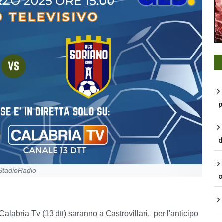
p
d
 StadioRadio
o
labria Tv (13 dtt) saranno a Castrovillari, per l'anticipo