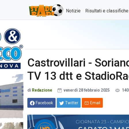
Notizie
Risultati e classifich
Castrovillari - Sorian
TV 13 dtt e StadioRa
di
Redazione
venerdì 28 febbraio 2025
140
Facebook
Twitter
Email