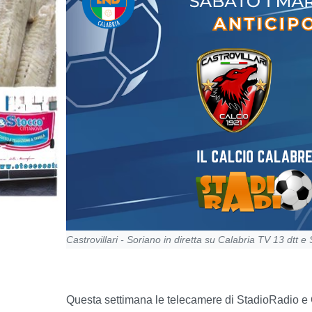
Castrovillari - Soriano in diretta su Calabria TV 13 dtt e
Questa settimana le telecamere di StadioRadio e Ca