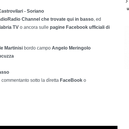
u
astrovilari - Soriano
adioRadio Channel che trovate qui in basso
, ed
alabria TV
o ancora sulle
pagine Facebook ufficiali di
e Martinisi
bordo campo
Angelo Meringolo
ucuzza
asso
i commentanto sotto la dìretta
FaceBook
o