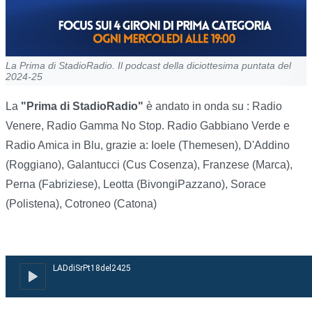
La Prima di StadioRadio. Il podcast della diciottesima puntata del
2024-25
La
"Prima di StadioRadio"
è andato in onda su : Radio
Venere, Radio Gamma No Stop. Radio Gabbiano Verde e
Radio Amica in Blu, grazie a: Ioele (Themesen), D'Addino
(Roggiano), Galantucci (Cus Cosenza), Franzese (Marca),
Perna (Fabriziese), Leotta (BivongiPazzano), Sorace
(Polistena), Cotroneo (Catona)