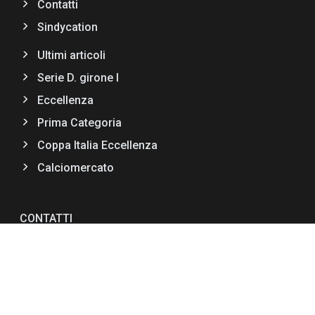
Contatti
Sindycation
Ultimi articoli
Serie D. girone I
Eccellenza
Prima Categoria
Coppa Italia Eccellenza
Calciomercato
CONTATTI
Via F.lli Bandiera II Trav,11
89034 Bovalino (RC)
+39 0964 66990