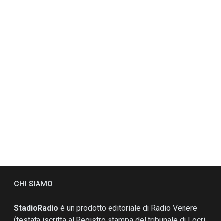
CHI SIAMO
StadioRadio
é un prodotto editoriale di Radio Venere
(testata iscritta al Registro stampa del tribunale di Locri