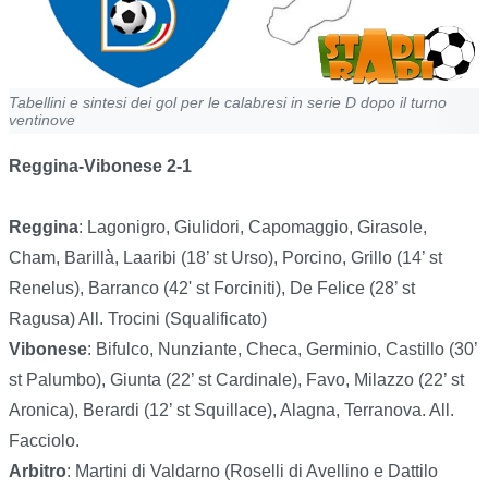
Tabellini e sintesi dei gol per le calabresi in serie D dopo il turno
ventinove
Reggina-Vibonese 2-1
Reggina
: Lagonigro, Giulidori, Capomaggio, Girasole,
Cham, Barillà, Laaribi (18’ st Urso), Porcino, Grillo (14’ st
Renelus), Barranco (42' st Forciniti), De Felice (28’ st
Ragusa) All. Trocini (Squalificato)
Vibonese
: Bifulco, Nunziante, Checa, Germinio, Castillo (30’
st Palumbo), Giunta (22’ st Cardinale), Favo, Milazzo (22’ st
Aronica), Berardi (12’ st Squillace), Alagna, Terranova. All.
Facciolo.
Arbitro
: Martini di Valdarno (Roselli di Avellino e Dattilo