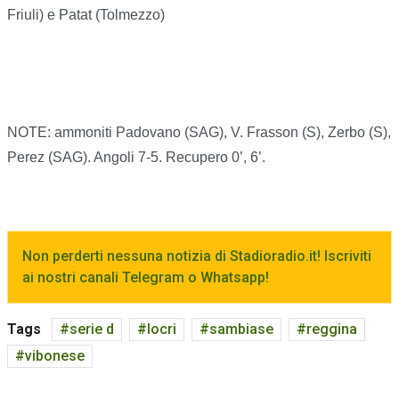
Friuli) e Patat (Tolmezzo)
NOTE: ammoniti Padovano (SAG), V. Frasson (S), Zerbo (S),
Perez (SAG). Angoli 7-5. Recupero 0’, 6’.
Non perderti nessuna notizia di Stadioradio.it! Iscriviti
ai nostri canali Telegram o Whatsapp!
Tags
serie d
locri
sambiase
reggina
vibonese