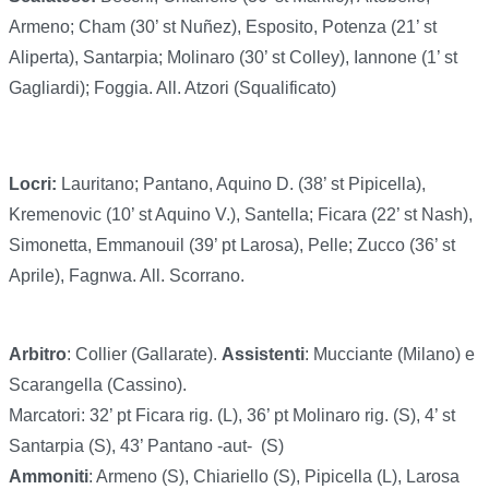
Armeno; Cham (30’ st Nuñez), Esposito, Potenza (21’ st
Aliperta), Santarpia; Molinaro (30’ st Colley), Iannone (1’ st
Gagliardi); Foggia. All. Atzori (Squalificato)
Locri:
Lauritano; Pantano, Aquino D. (38’ st Pipicella),
Kremenovic (10’ st Aquino V.), Santella; Ficara (22’ st Nash),
Simonetta, Emmanouil (39’ pt Larosa), Pelle; Zucco (36’ st
Aprile), Fagnwa. All. Scorrano.
Arbitro
: Collier (Gallarate).
Assistenti
: Mucciante (Milano) e
Scarangella (Cassino).
Marcatori: 32’ pt Ficara rig. (L), 36’ pt Molinaro rig. (S), 4’ st
Santarpia (S), 43’ Pantano -aut-
(S)
Ammoniti
: Armeno (S), Chiariello (S), Pipicella (L), Larosa