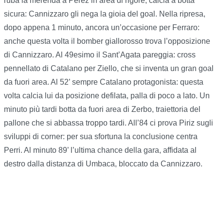
ruba la merenda a Perez in area di rigore, calcia a botta
sicura: Cannizzaro gli nega la gioia del goal. Nella ripresa,
dopo appena 1 minuto, ancora un’occasione per Ferraro:
anche questa volta il bomber giallorosso trova l’opposizione
di Cannizzaro. Al 49esimo il Sant’Agata pareggia: cross
pennellato di Catalano per Ziello, che si inventa un gran goal
da fuori area. Al 52’ sempre Catalano protagonista: questa
volta calcia lui da posizione defilata, palla di poco a lato. Un
minuto più tardi botta da fuori area di Zerbo, traiettoria del
pallone che si abbassa troppo tardi. All’84 ci prova Piriz sugli
sviluppi di corner: per sua sfortuna la conclusione centra
Perri. Al minuto 89’ l’ultima chance della gara, affidata al
destro dalla distanza di Umbaca, bloccato da Cannizzaro.