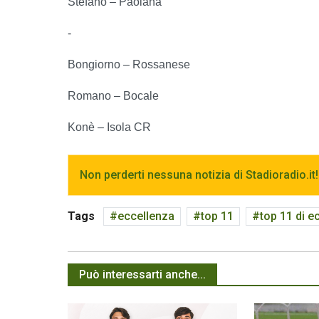
Stefano – Paolana
-
Bongiorno – Rossanese
Romano – Bocale
Konè – Isola CR
Non perderti nessuna notizia di Stadioradio.it!
Tags
eccellenza
top 11
top 11 di e
Può interessarti anche...