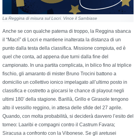
La Reggina di misura sul Locri. Vince il Sambiase
Anche se con qualche patema di troppo, la Reggina sbanca
il “Macrì” di Locri e mantiene inalterata la distanza di un
punto dalla testa della classifica. Missione compiuta, ed è
quel che conta, ad appena due turni dalla fine del
campionato. In una partita complicata, in bilico fino al triplice
fischio, gli amaranto di mister Bruno Trocini battono a
domicilio un collettivo ionico impelagato all’ultimo posto in
classifica e costretto a giocarsi le chance di playout negli
ultimi 180’ della stagione. Barillà, Grillo e Girasole tengono
alto il vessillo reggino, in attesa delle sfide del 27 aprile.
Quando, con molta probabilità, si deciderà davvero l’esito del
torneo: Laaribi e compagni contro il Castrum Favara;
Siracusa a confronto con la Vibonese. Se gli aretusei