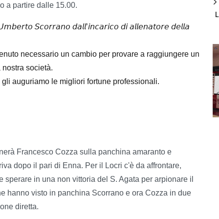
 a partire dalle 15.00.
𝘮𝘣𝘦𝘳𝘵𝘰 𝘚𝘤𝘰𝘳𝘳𝘢𝘯𝘰 𝘥𝘢𝘭𝘭’𝘪𝘯𝘤𝘢𝘳𝘪𝘤𝘰 𝘥𝘪 𝘢𝘭𝘭𝘦𝘯𝘢𝘵𝘰𝘳𝘦 𝘥𝘦𝘭𝘭𝘢
itenuto necessario un cambio per provare a raggiungere un
 nostra società.
gli auguriamo le migliori fortune professionali.
ornerà Francesco Cozza sulla panchina amaranto e
a dopo il pari di Enna. Per il Locri c'è da affrontare,
 e sperare in una non vittoria del S. Agata per arpionare il
 che hanno visto in panchina Scorrano e ora Cozza in due
one diretta.