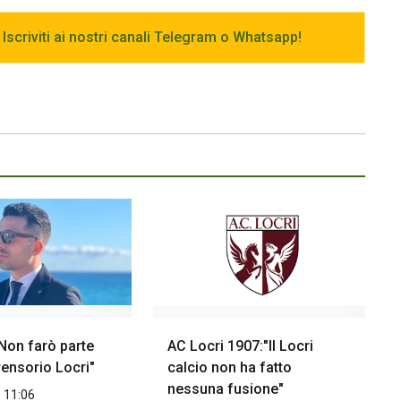
 Iscriviti ai nostri canali Telegram o Whatsapp!
"Non farò parte
AC Locri 1907:"Il Locri
ensorio Locri"
calcio non ha fatto
nessuna fusione"
 11:06