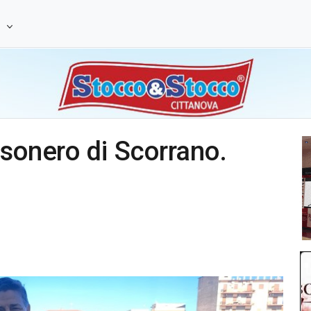
e
esonero di Scorrano.