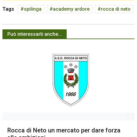
Tags
spilinga
academy ardore
rocca di neto
Può interessarti anche...
Rocca di Neto un mercato per dare forza