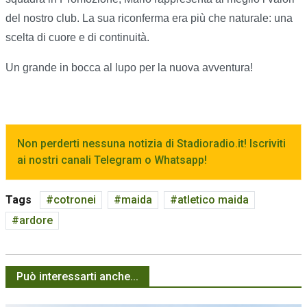
del nostro club. La sua riconferma era più che naturale: una
scelta di cuore e di continuità.
Un grande in bocca al lupo per la nuova avventura!
Non perderti nessuna notizia di Stadioradio.it! Iscriviti
ai nostri canali Telegram o Whatsapp!
Tags
cotronei
maida
atletico maida
ardore
Può interessarti anche...