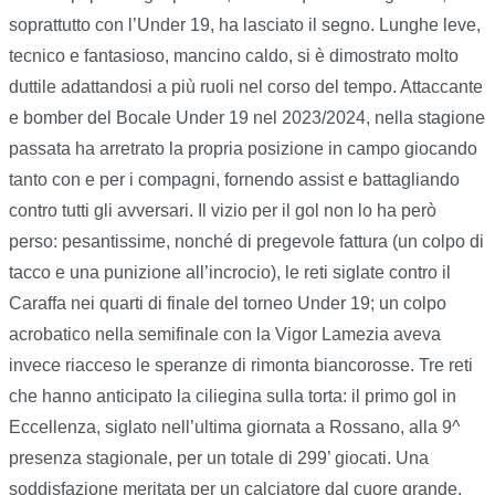
soprattutto con l’Under 19, ha lasciato il segno. Lunghe leve,
tecnico e fantasioso, mancino caldo, si è dimostrato molto
duttile adattandosi a più ruoli nel corso del tempo. Attaccante
e bomber del Bocale Under 19 nel 2023/2024, nella stagione
passata ha arretrato la propria posizione in campo giocando
tanto con e per i compagni, fornendo assist e battagliando
contro tutti gli avversari. Il vizio per il gol non lo ha però
perso: pesantissime, nonché di pregevole fattura (un colpo di
tacco e una punizione all’incrocio), le reti siglate contro il
Caraffa nei quarti di finale del torneo Under 19; un colpo
acrobatico nella semifinale con la Vigor Lamezia aveva
invece riacceso le speranze di rimonta biancorosse. Tre reti
che hanno anticipato la ciliegina sulla torta: il primo gol in
Eccellenza, siglato nell’ultima giornata a Rossano, alla 9^
presenza stagionale, per un totale di 299’ giocati. Una
soddisfazione meritata per un calciatore dal cuore grande,