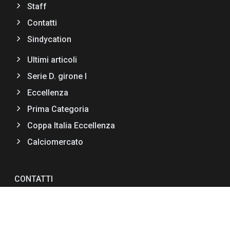
Staff
Contatti
Sindycation
Ultimi articoli
Serie D. girone I
Eccellenza
Prima Categoria
Coppa Italia Eccellenza
Calciomercato
CONTATTI
Via F.lli Bandiera II Trav,11
89034 Bovalino (RC)