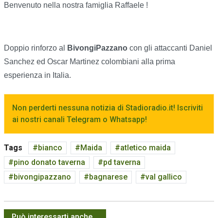
Benvenuto nella nostra famiglia Raffaele !
Doppio rinforzo al
BivongiPazzano
con gli attaccanti Daniel
Sanchez ed Oscar Martinez colombiani alla prima
esperienza in Italia.
Non perderti nessuna notizia di Stadioradio.it! Iscriviti
ai nostri canali Telegram o Whatsapp!
Tags
bianco
Maida
atletico maida
pino donato taverna
pd taverna
bivongipazzano
bagnarese
val gallico
Può interessarti anche...