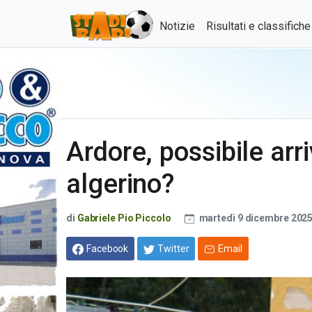
Notizie
Risultati e classifich
Ardore, possibile arri
algerino?
di
Gabriele Pio Piccolo
martedì 9 dicembre 202
Facebook
Twitter
Email