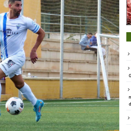
G
m
d