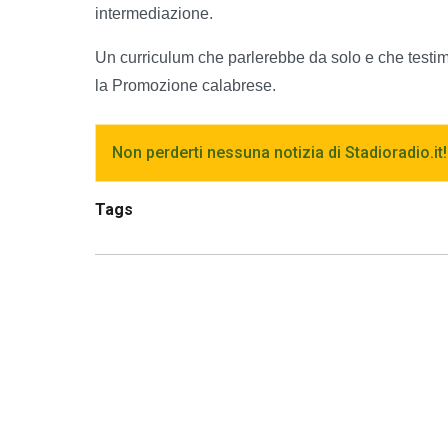
intermediazione.
Un curriculum che parlerebbe da solo e che testimo
la Promozione calabrese.
Non perderti nessuna notizia di Stadioradio.it!
Tags