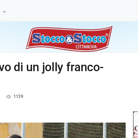
e
vo di un jolly franco-
5
1139