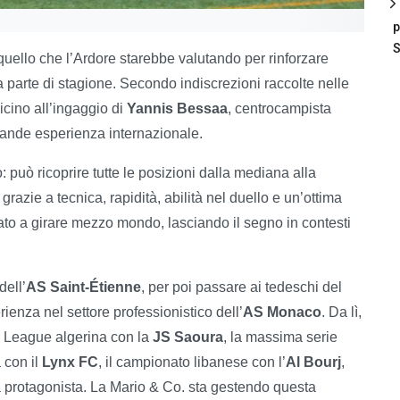
p
S
uello che l’Ardore starebbe valutando per rinforzare
a parte di stagione. Secondo indiscrezioni raccolte nelle
vicino all’ingaggio di
Yannis Bessaa
, centrocampista
grande esperienza internazionale.
: può ricoprire tutte le posizioni dalla mediana alla
, grazie a tecnica, rapidità, abilità nel duello e un’ottima
tato a girare mezzo mondo, lasciando il segno in contesti
dell’
AS Saint-Étienne
, per poi passare ai tedeschi del
rienza nel settore professionistico dell’
AS Monaco
. Da lì,
er League algerina con la
JS Saoura
, la massima serie
a con il
Lynx FC
, il campionato libanese con l’
Al Bourj
,
 protagonista. La Mario & Co. sta gestendo questa