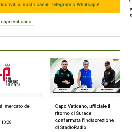
 Iscriviti ai nostri canali Telegram o Whatsapp!
p
S
capo vaticano
 di mercato del
Capo Vaticano, ufficiale il
ritorno di Surace:
confermata l’indiscrezione
 10:28
di StadioRadio