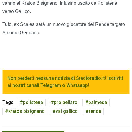
vanno al Kratos Bisignano, Infusino uscito da Polistena
verso Gallico.
Tufo, ex Scalea sarà un nuovo giocatore del Rende targato
Antonio Germano.
Non perderti nessuna notizia di Stadioradio.it! Iscriviti
ai nostri canali Telegram o Whatsapp!
Tags
polistena
pro pellaro
palmese
kratos bisignano
val gallico
rende