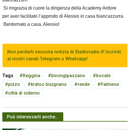
Si ringrazia di cuore la dirigenza della Academy Ardore
per aver facilitato l’approdo di Alessio in casa biancazzurra.
Bentornato a casa, Alessio!
Non perderti nessuna notizia di Stadioradio.it! Iscriviti
ai nostri canali Telegram o Whatsapp!
Tags
Reggina
bivongipazzano
bocale
pizzo
kratos bisignano
rende
Palmese
città di siderno
Può interessarti anche...