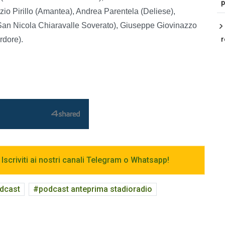
p
io Pirillo (Amantea), Andrea Parentela (Deliese),
San Nicola Chiaravalle Soverato), Giuseppe Giovinazzo
rdore).
r
 Iscriviti ai nostri canali Telegram o Whatsapp!
dcast
podcast anteprima stadioradio