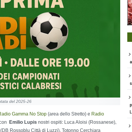
a
s
ntata del 2025-26
p
Radio Gamma No Stop
(area dello Stretto) e
Radio
 con
Emilio Lupis
nostri ospiti: Luca Aloisi (Rossanese),
DB Rossoblu Città di Luzzi), Totonno Cerchiara