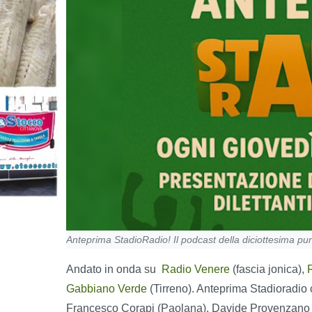
Anteprima StadioRadio! Il podcast della diciottesima pu
Andato in onda su
Radio Venere
(fascia jonica),
Gabbiano Verde
(Tirreno). Anteprima Stadioradio
Francesco Corapi (Paolana), Davide Provenzano (