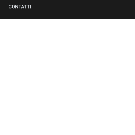
CONTATTI
Via F.lli Bandiera II Trav,11
89034 Bovalino (RC)
+39 0964 66990
redazione@stadioradio.it
RIMANI CONNESSO