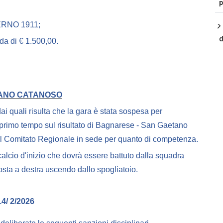
p
DERNO 1911;
d
a di € 1.500,00.
ETANO CATANOSO
li dai quali risulta che la gara è stata sospesa per
l primo tempo sul risultato di Bagnarese - San Gaetano
 al Comitato Regionale in sede per quanto di competenza.
alcio d'inizio che dovrà essere battuto dalla squadra
sta a destra uscendo dallo spogliatoio.
/ 2/2026