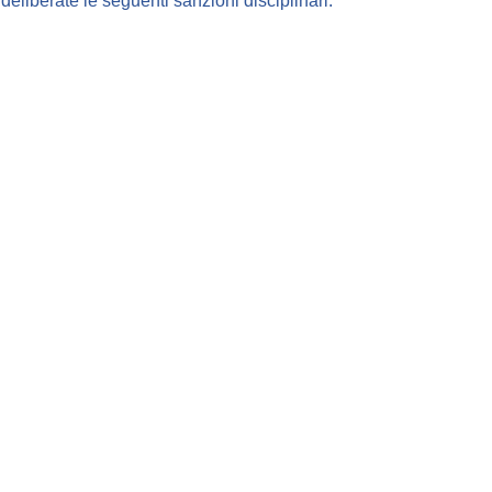
e deliberate le seguenti sanzioni disciplinari.