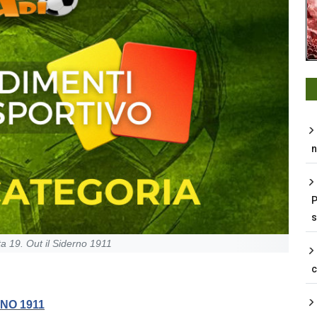
n
P
s
ta 19. Out il Siderno 1911
RNO 1911