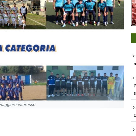
n
P
s
i maggiore interesse