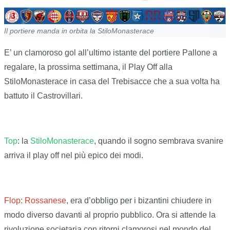
Il portiere manda in orbita la StiloMonasterace
E’ un clamoroso gol all’ultimo istante del portiere Pallone a
regalare, la prossima settimana, il Play Off alla
StiloMonasterace in casa del Trebisacce che a sua volta ha
battuto il Castrovillari.
Top
: la
StiloMonasterace
, quando il sogno sembrava svanire
arriva il play off nel più epico dei modi.
Flop
:
Rossanese
, era d’obbligo per i bizantini chiudere in
modo diverso davanti al proprio pubblico. Ora si attende la
rivoluzione societaria con ritorni clamorosi nel mondo del