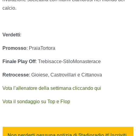
calcio.
Verdetti
:
Promosso
: PraiaTortora
Finale Play Off
: Trebisacce-StiloMonasterace
Retrocesse
: Gioiese, Castrovillari e Cittanova
Vota l’allenatore della settimana cliccando qui
Vota il sondaggio su Top e Flop
Non perderti nessuna notizia di Stadioradio.it! Iscriviti