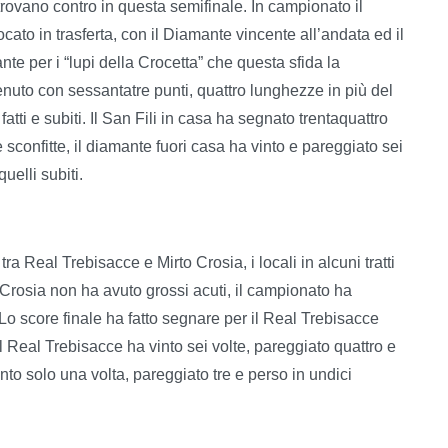
 trovano contro in questa semifinale. In campionato il
ato in trasferta, con il Diamante vincente all’andata ed il
ante per i “lupi della Crocetta” che questa sfida la
enuto con sessantatre punti, quattro lunghezze in più del
atti e subiti. Il San Fili in casa ha segnato trentaquattro
e sconfitte, il diamante fuori casa ha vinto e pareggiato sei
uelli subiti.
tra Real Trebisacce e Mirto Crosia, i locali in alcuni tratti
 Crosia non ha avuto grossi acuti, il campionato ha
o score finale ha fatto segnare per il Real Trebisacce
 il Real Trebisacce ha vinto sei volte, pareggiato quattro e
nto solo una volta, pareggiato tre e perso in undici