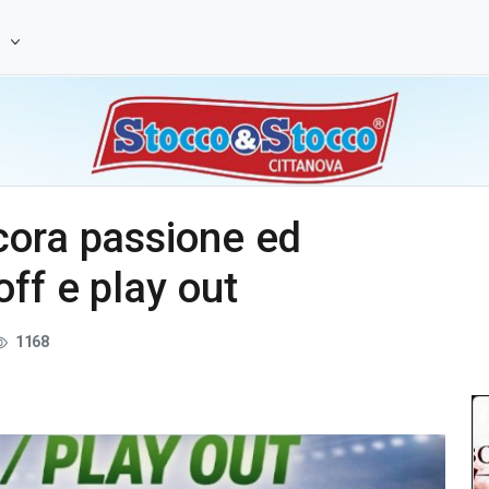
e
cora passione ed
ff e play out
1168