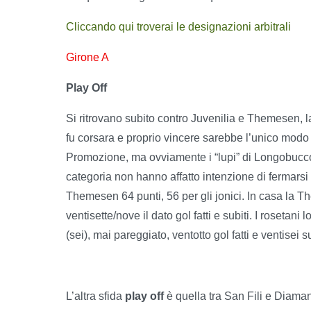
Cliccando qui troverai le designazioni arbitrali
Girone A
Play Off
Si ritrovano subito contro Juvenilia e Themesen, la
fu corsara e proprio vincere sarebbe l’unico modo p
Promozione, ma ovviamente i “lupi” di Longobucco 
categoria non hanno affatto intenzione di fermarsi 
Themesen 64 punti, 56 per gli jonici. In casa la T
ventisette/nove il dato gol fatti e subiti. I roseta
(sei), mai pareggiato, ventotto gol fatti e ventisei su
L’altra sfida
play off
è quella tra San Fili e Diaman