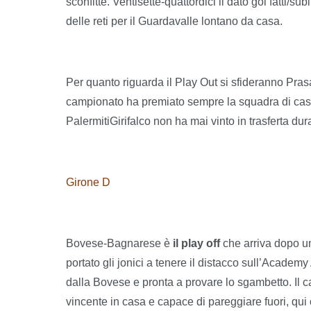
sconfitte. Ventisette-quattordici il dato gol fatti/su
delle reti per il Guardavalle lontano da casa.
Per quanto riguarda il Play Out si sfideranno Prasa
campionato ha premiato sempre la squadra di casa, 
PalermitiGirifalco non ha mai vinto in trasferta dur
Girone D
Bovese-Bagnarese è
il play off
che arriva dopo u
portato gli jonici a tenere il distacco sull’Academ
dalla Bovese e pronta a provare lo sgambetto. Il
vincente in casa e capace di pareggiare fuori, qui 