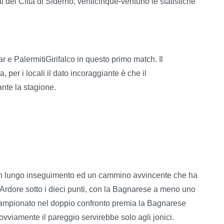
biti del Città di Siderno, venticinque-ventuno le statistiche
r e PalermitiGirifalco in questo primo match. Il
per i locali il dato incoraggiante è che il
ante la stagione.
n lungo inseguimento ed un cammino avvincente che ha
y Ardore sotto i dieci punti, con la Bagnarese a meno uno
 campionato nel doppio confronto premia la Bagnarese
ovviamente il pareggio servirebbe solo agli jonici.