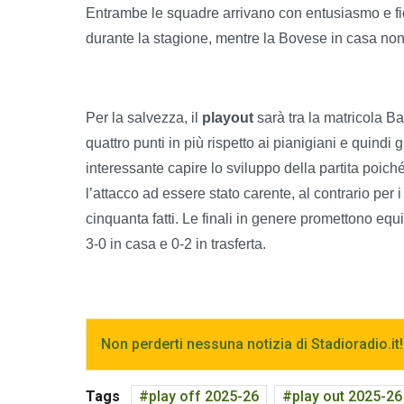
Entrambe le squadre arrivano con entusiasmo e fidu
durante la stagione, mentre la Bovese in casa no
Per la salvezza, il
playout
sarà tra la matricola B
quattro punti in più rispetto ai pianigiani e quindi
interessante capire lo sviluppo della partita poic
l’attacco ad essere stato carente, al contrario per 
cinquanta fatti. Le finali in genere promettono equ
3-0 in casa e 0-2 in trasferta.
Non perderti nessuna notizia di Stadioradio.it!
Tags
play off 2025-26
play out 2025-26