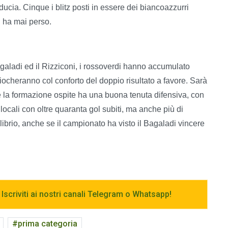
cia. Cinque i blitz posti in essere dei biancoazzurri
n ha mai perso.
agaladi ed il Rizziconi, i rossoverdi hanno accumulato
 giocheranno col conforto del doppio risultato a favore. Sarà
hé la formazione ospite ha una buona tenuta difensiva, con
i locali con oltre quaranta gol subiti, ma anche più di
ilibrio, anche se il campionato ha visto il Bagaladi vincere
 Iscriviti ai nostri canali Telegram o Whatsapp!
prima categoria