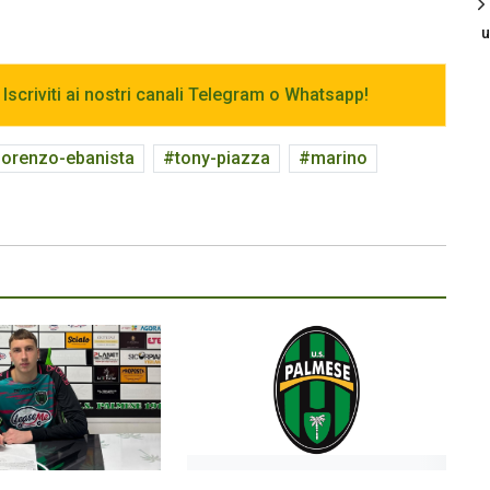
u
 Iscriviti ai nostri canali Telegram o Whatsapp!
lorenzo-ebanista
tony-piazza
marino