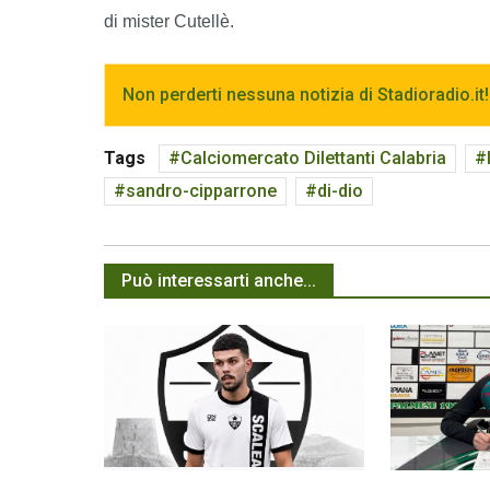
di mister Cutellè.
Non perderti nessuna notizia di Stadioradio.it!
Tags
Calciomercato Dilettanti Calabria
sandro-cipparrone
di-dio
Può interessarti anche...