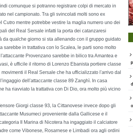
indi comunque si potranno registrare colpi di mercato in
ato nel campionato. Tra gli svincolati molti sono ex
el Cutro mentre potrebbe vestire la maglia numero uno dei
pali del Real Sersale infatti la porta dei catanzaresi
à da qualche giorno si sta allenando con il gruppo guidato
sarebbe in trattativa con lo Scalea, le parti sono molto
, l'attaccante Provenzano sarebbe in bilico tra Amantea e
p
si, è ufficile il ritorno di Lorenzo Ebanista portiere classe
movimenti il Real Sersale che ha ufficializzato l'arrivo dal
'ingaggio dell'attaccante classe 89 Zanghì. In casa
d
e ha riavviato la trattativa con Di Dio, ora molto più vicino
ifensore Giorgi classe 93, la Cittanovese invece dopo gli
o
'attaccante Musumeci proveniente dalla Gallicese e il
ategoria Il Marina di Nicotera ha ingaggiato il calciatore
adre come Vibonese, Rosarnese e Limbadi ora agli ordini