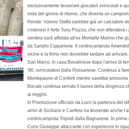
esclusivamente tesserare giocatori svincolati e qu
vista del girone di ritorno, che diventa un campion
Rende: Valerio Staffa sarebbe già un calciatore d
crotonesi il forte Tony Piazza, che non difenderà i 
sembra sarà affidata all'ex Montalto Marino che gi
da Sandro Cipparrone. Il centrocampista Amendola 
vicine e la firma non dovrebbe tardare ad arrivare
San Marco. In casa Bovalinese dopo l'arrivo di Ierva
'90, svincolatosi dalla Rossanese. Continua a fare 
Montepaone di Conforti mentre sarebbe prossimo l
Bocale continua serrato il lavoro della dirigenza ch
ai reggini.
In Promozione ufficiale da Locri la partenza del d
arrivi di Siciliano e Canfora ha tesserato anche l
centrocampista Tripodi dalla Bagnarese. In prima c
Corsi Giuseppe attaccante con esperienze in squ