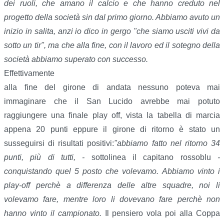
dei ruoli, che amano il calcio e che hanno creduto nel
progetto della società sin dal primo giorno. Abbiamo avuto un
inizio in salita, anzi io dico in gergo "che siamo usciti vivi da
sotto un tir", ma che alla fine, con il lavoro ed il sotegno della
società abbiamo superato con successo.
Effettivamente
alla fine del girone di andata nessuno poteva mai
immaginare che il San Lucido avrebbe mai potuto
raggiungere una finale play off, vista la tabella di marcia
appena 20 punti eppure il girone di ritorno è stato un
susseguirsi di risultati positivi:
"abbiamo fatto nel ritorno 34
punti, più di tutti, -
sottolinea il capitano rossoblu
-
conquistando quel 5 posto che volevamo. Abbiamo vinto i
play-off perchè a differenza delle altre squadre, noi li
volevamo fare, mentre loro li dovevano fare perchè non
hanno vinto il campionato.
Il pensiero vola poi alla Coppa