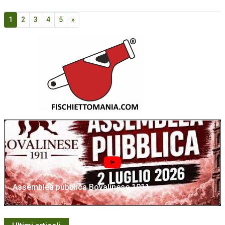
1
2
3
4
5
»
Assemblea pubblica Bovalinese 1911