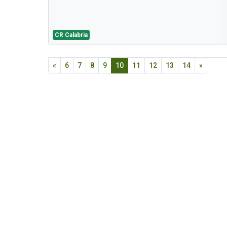
CR Calabria
«
6
7
8
9
10
11
12
13
14
»