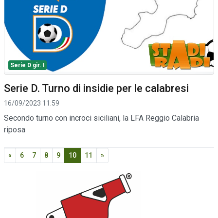
Serie D gir. I
Serie D. Turno di insidie per le calabresi
16/09/2023 11:59
Secondo turno con incroci siciliani, la LFA Reggio Calabria
riposa
«
6
7
8
9
10
11
»