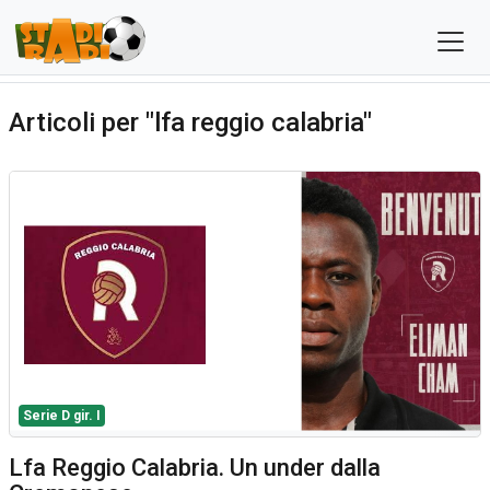
Articoli per "lfa reggio calabria"
Serie D gir. I
Lfa Reggio Calabria. Un under dalla