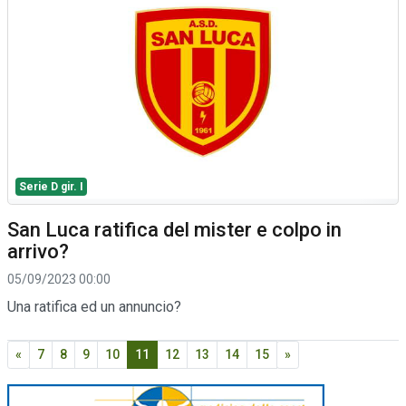
Serie D gir. I
San Luca ratifica del mister e colpo in
arrivo?
05/09/2023 00:00
Una ratifica ed un annuncio?
«
7
8
9
10
11
12
13
14
15
»