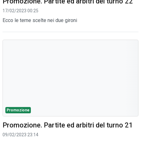
Promozione. Partite ed arbitri del turno 22
17/02/2023 00:25
Ecco le terne scelte nei due gironi
Promozione
Promozione. Partite ed arbitri del turno 21
09/02/2023 23:14