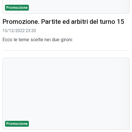
Promozione
Promozione. Partite ed arbitri del turno 15
15/12/2022 23:20
Ecco le terne scelte nei due gironi
Promozione