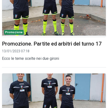
Promozione
Promozione. Partite ed arbitri del turno 17
13/01/2023 07:18
Ecco le terne scelte nei due gironi