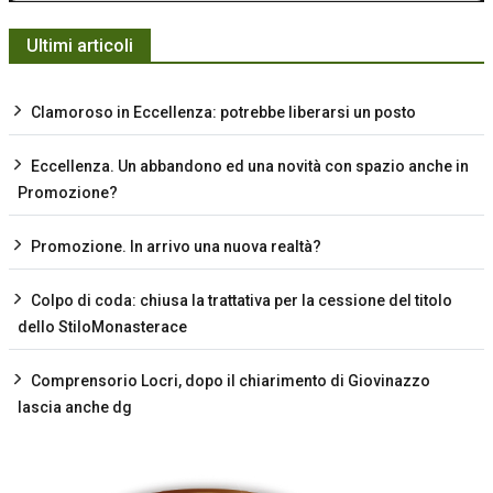
Ultimi articoli
Clamoroso in Eccellenza: potrebbe liberarsi un posto
Eccellenza. Un abbandono ed una novità con spazio anche in
Promozione?
Promozione. In arrivo una nuova realtà?
Colpo di coda: chiusa la trattativa per la cessione del titolo
dello StiloMonasterace
Comprensorio Locri, dopo il chiarimento di Giovinazzo
lascia anche dg