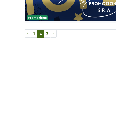
Promozione
«
1
2
3
»