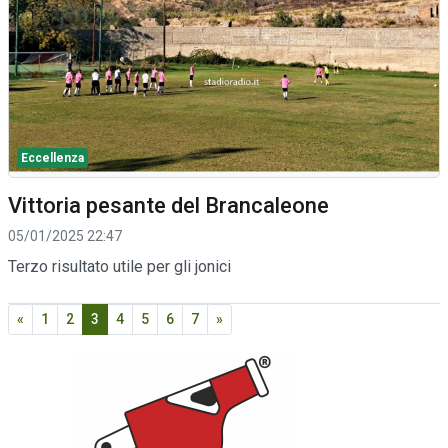
Eccellenza
Vittoria pesante del Brancaleone
05/01/2025 22:47
Terzo risultato utile per gli jonici
«
1
2
3
4
5
6
7
»