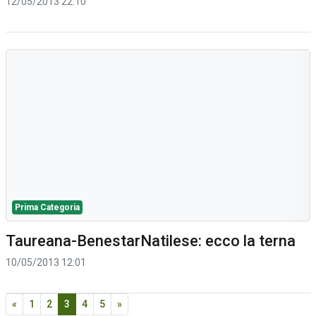
12/05/2013 22:10
Prima Categoria
Taureana-BenestarNatilese: ecco la terna
10/05/2013 12:01
«
1
2
3
4
5
»