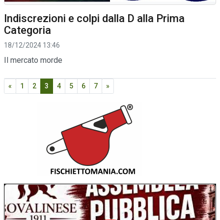
Indiscrezioni e colpi dalla D alla Prima
Categoria
18/12/2024 13:46
Il mercato morde
«
1
2
3
4
5
6
7
»