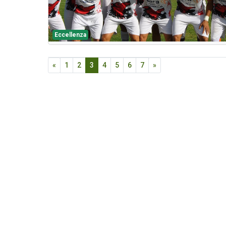
Eccellenza
«
1
2
3
4
5
6
7
»