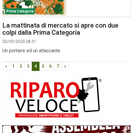
Prima Categoria
La mattinata di mercato si apre con due
colpi dalla Prima Categoria
20/09/2024 08:31
Un portiere ed un attaccante
«
1
2
3
4
5
6
7
»