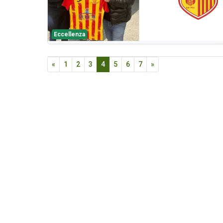
Eccellenza
«
1
2
3
4
5
6
7
»