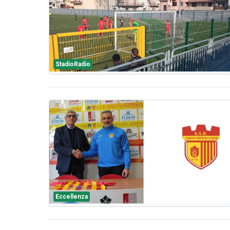
StadioRadio
Eccellenza