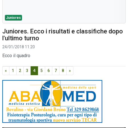
Juniores
Juniores. Ecco i risultati e classifiche dopo
l'ultimo turno
24/01/2018 11:20
Ecco il quadro
«
1
2
3
4
5
6
7
8
»