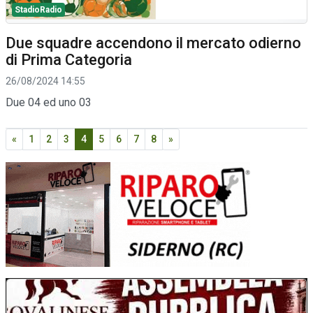
StadioRadio
Due squadre accendono il mercato odierno
di Prima Categoria
26/08/2024 14:55
Due 04 ed uno 03
«
1
2
3
4
5
6
7
8
»