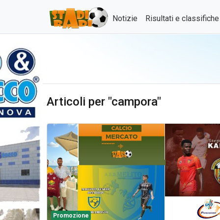
Notizie
Risultati e classifich
Articoli per "campora"
Promozione