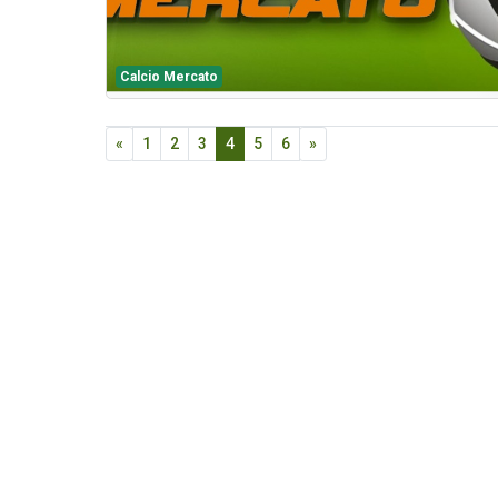
Calcio Mercato
«
1
2
3
4
5
6
»