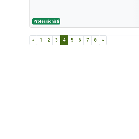
Professionisti
«
1
2
3
4
5
6
7
8
»