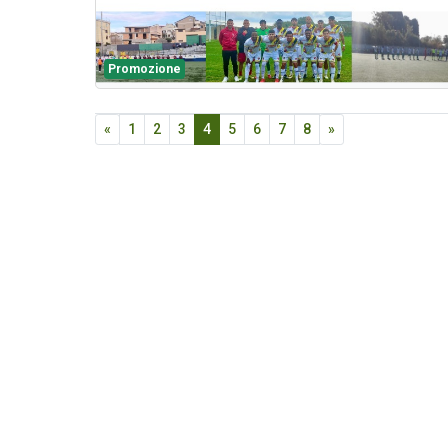
Promozione
«
1
2
3
4
5
6
7
8
»