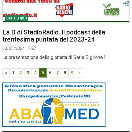
Serie D gir. I
La D di StadioRadio. Il podcast della
trentesima puntata del 2023-24
03/05/2024 17:27
La presentazione della giornata di Serie D girone I
«
1
2
3
4
5
6
7
8
9
»