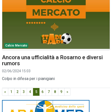
Calcio Mercato
Ancora una ufficialità a Rosarno e diversi
rumors
02/06/2024 15:03
Colpo in difesa per i pianigiani
«
1
2
3
4
5
6
7
8
9
»