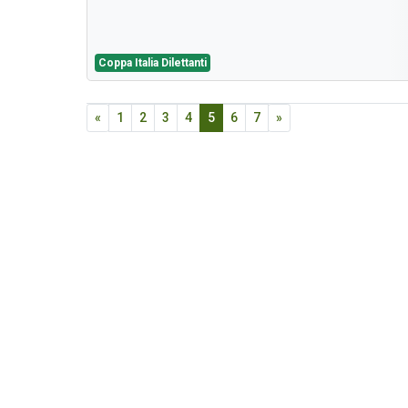
Coppa Italia Dilettanti
«
1
2
3
4
5
6
7
»